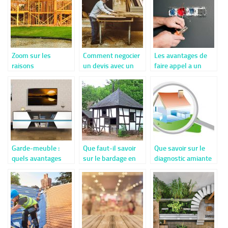
Zoom sur les
Comment negocier
Les avantages de
raisons
un devis avec un
faire appel a un
importantes de
artisan
electricien pour les
favoriser le bois en
depannages et
construction
installations
electriques
Garde-meuble :
Que faut-il savoir
Que savoir sur le
quels avantages
sur le bardage en
diagnostic amiante
dans le cadre d’un
bois brûlé ?
?
demenagement a
Nimes ?