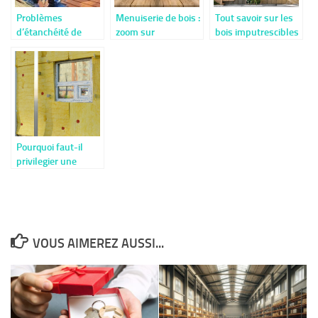
Problèmes
Menuiserie de bois :
Tout savoir sur les
d’étanchéité de
zoom sur
bois imputrescibles
toiture? Nos
l’importance des
conseils
équipements !
Pourquoi faut-il
privilegier une
isolation thermique
par l’exterieur?
VOUS AIMEREZ AUSSI...