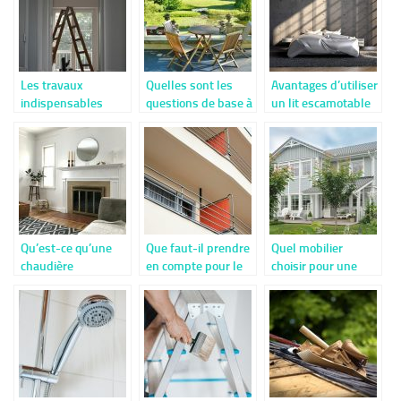
maison
Les travaux
Quelles sont les
Avantages d’utiliser
indispensables
questions de base à
un lit escamotable
avant la revente
considérer pour la
dans votre maison
d’une maison
construction d’une
terrasse?
Qu’est-ce qu’une
Que faut-il prendre
Quel mobilier
chaudière
en compte pour le
choisir pour une
électrique ?
choix d’un garde-
terrasse en bois ?
L’intérêt de la
corps ?
soupape de
sécurité