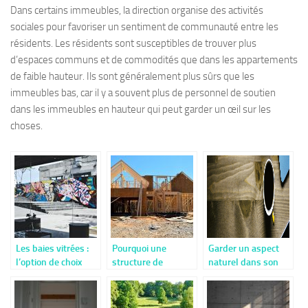
Dans certains immeubles, la direction organise des activités
sociales pour favoriser un sentiment de communauté entre les
résidents. Les résidents sont susceptibles de trouver plus
d’espaces communs et de commodités que dans les appartements
de faible hauteur. Ils sont généralement plus sûrs que les
immeubles bas, car il y a souvent plus de personnel de soutien
dans les immeubles en hauteur qui peut garder un œil sur les
choses.
Les baies vitrées :
Pourquoi une
Garder un aspect
l’option de choix
structure de
naturel dans son
pour une
maison en bois
jardin, que choisir ?
luminosité
massif?
incomparable de la