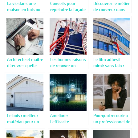
La vie dans une
Conseils pour
Découvrez le métier
maison en bois ou
repeindre la façade
de couvreur dans
un chalet : le
d’une maison
les moindres
chauffage eau et air
détails
Architecte et maitre
Les bonnes raisons
Le film adhesif
d’œuvre : quelle
de renover un
miroir sans tain :
difference entre ces
escalier
qu’est-ce que c’est
deux professions ?
?
Le bois : meilleur
Ameliorer
Pourquoi recourir a
matériau pour un
l’efficacite
un professionnel de
garage voiture
energetique de
nettoyage de
votre maison
bureaux ?