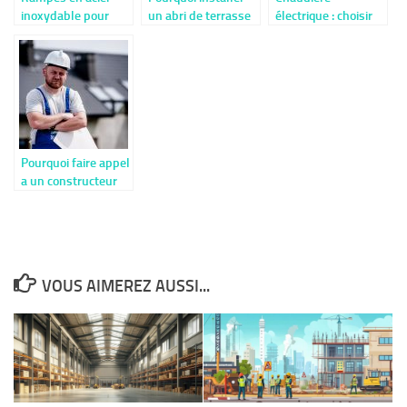
inoxydable pour
un abri de terrasse
électrique : choisir
l’intérieur et
chez vous ?
sa puissance selon
l’extérieur
vos besoins
Pourquoi faire appel
a un constructeur
de maison ?
VOUS AIMEREZ AUSSI...