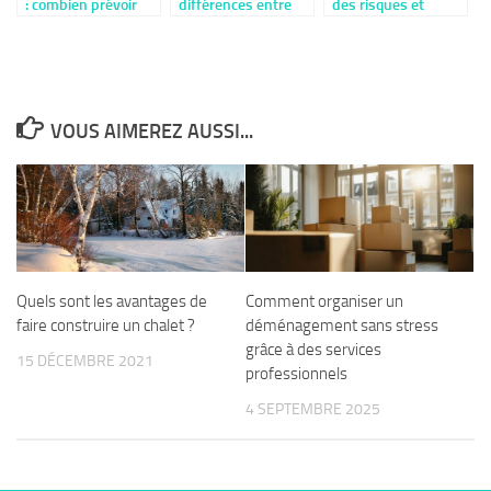
: combien prévoir
différences entre
des risques et
pour la réparation
gros œuvre et
pollutions pour
ou le
second œuvre en
sécuriser votre bien
remplacement ?
construction
immobilier
VOUS AIMEREZ AUSSI...
Quels sont les avantages de
Comment organiser un
faire construire un chalet ?
déménagement sans stress
grâce à des services
15 DÉCEMBRE 2021
professionnels
4 SEPTEMBRE 2025