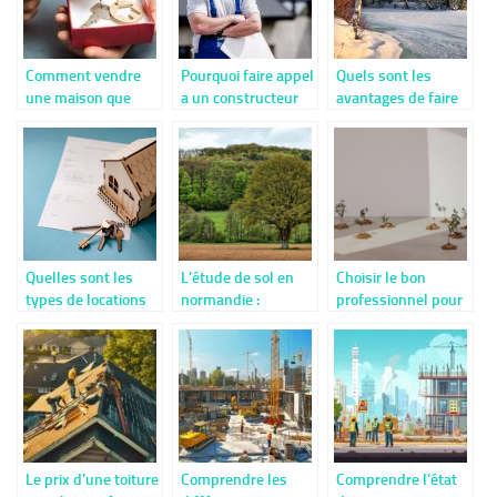
Comment vendre
Pourquoi faire appel
Quels sont les
une maison que
a un constructeur
avantages de faire
nous avons fait
de maison ?
construire un chalet
construire ?
?
Quelles sont les
L’étude de sol en
Choisir le bon
types de locations
normandie :
professionnel pour
et leurs avantages ?
découvrez les
une étude de sol en
étapes clés et les
essonne
éléments
essentiels à
connaître
Le prix d’une toiture
Comprendre les
Comprendre l’état