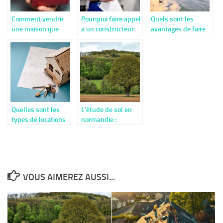
Comment vendre
Pourquoi faire appel
Quels sont les
une maison que
a un constructeur
avantages de faire
nous avons fait
de maison ?
construire un chalet
construire ?
?
Quelles sont les
L’étude de sol en
types de locations
normandie :
et leurs avantages ?
découvrez les
étapes clés et les
éléments
essentiels à
connaître
VOUS AIMEREZ AUSSI...