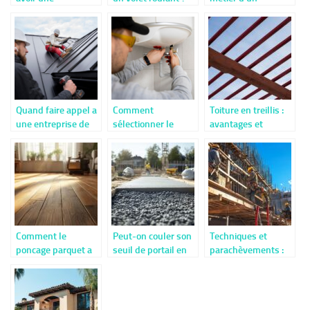
autorisation avant
charpentier
de faire l’ouverture
d’une fenetre ?
Quand faire appel a
Comment
Toiture en treillis :
une entreprise de
sélectionner le
avantages et
couvreur
spécialiste idéal
applications
professionnel a lille
pour la pose de
modernes
?
votre chauffe-eau
électrique
Comment le
Peut-on couler son
Techniques et
poncage parquet a
seuil de portail en
parachèvements :
Saint-Nazaire
deux fois :
guide complet pour
redonne vie a vos
techniques et
rénover vos murs
sols fatigues
avantages
en maçonnerie