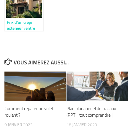
Prix d’un crépi
extérieur : entre
coût et durabilité,
comment choisir le
bon revêtement
pour votre façade
VOUS AIMEREZ AUSSI...
Comment reparer un volet
Plan pluriannuel de travaux
roulant ?
(PPT) : tout comprendre |
9 JANVIER 2023
18 JANVIER 2023