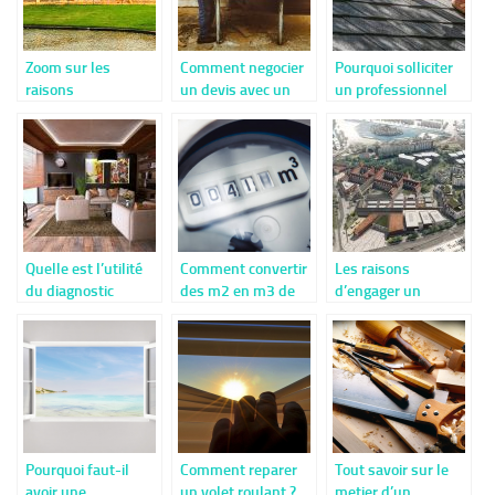
Zoom sur les
Comment negocier
Pourquoi solliciter
raisons
un devis avec un
un professionnel
importantes de
artisan
pour la réparation
favoriser le bois en
de sa toiture ?
construction
Quelle est l’utilité
Comment convertir
Les raisons
du diagnostic
des m2 en m3 de
d’engager un
technique global en
béton ?
professionnel pour
copropriété ?
ses travaux
d’aménagement
urbain
Pourquoi faut-il
Comment reparer
Tout savoir sur le
avoir une
un volet roulant ?
metier d’un