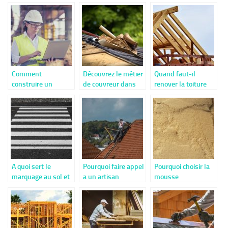
chantier
devez savoir
Comment
Découvrez le métier
Quand faut-il
construire un
de couvreur dans
renover la toiture
bâtiment via le BIM
les moindres
de la maison ?
?
détails
A quoi sert le
Pourquoi faire appel
Pourquoi choisir la
marquage au sol et
a un artisan
mousse
comment les
couvreur ?
polyurethane pour
utiliser ?
son isolation ?