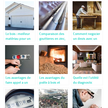
vos besoins
?
Le bois : meilleur
Comparaison des
Comment negocier
matériau pour un
gouttieres en zinc,
un devis avec un
garage voiture
aluminium et PVC.
artisan
Les avantages de
Les avantages du
Quelle est l’utilité
faire appel a un
poêle à bois et
du diagnostic
electricien pour les
pourquoi en faire
technique global en
depannages et
une option
copropriété ?
installations
electriques