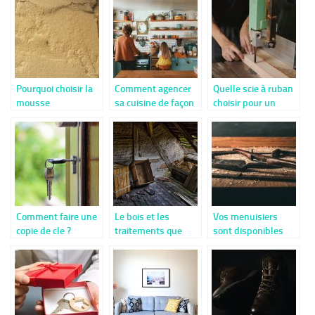
?
Pourquoi choisir la
Comment agencer
Quelle scie à ruban
mousse
sa cuisine de façon
choisir pour un
polyurethane pour
efficace ?
charpentier ?
son isolation ?
Comment faire une
Le bois et les
Vos menuisiers
copie de cle ?
traitements que
sont disponibles
l’on doit lui
même en été
apporter