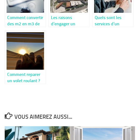
Comment convertir
Les raisons
Quels sont les
des m2 en m3 de
d’engager un
services d’un
béton ?
professionnel pour
électricien qui
ses travaux
pourraient
d’aménagement
intéresser les
urbain
particuliers ?
Comment reparer
un volet roulant ?
VOUS AIMEREZ AUSSI...