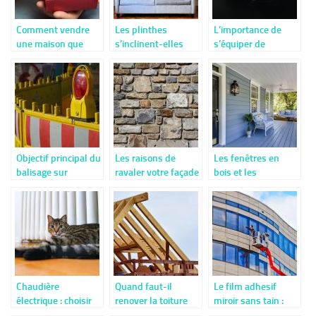
Comment vendre
Les plinthes
L’importance de
une maison que
s’inclinent-elles
s’équiper de
nous avons fait
généralement
chaussures de
construire ?
légèrement après
sécurité lors du
leur installation ?
travail du bois
Objectif principal du
Les raisons de
Les fenêtres en
balisage sur
ravaler votre façade
bois et les
chantier
avantages qui leurs
sont attribués
Chaudière
Quand faut-il
Le film adhesif
électrique : choisir
renover la toiture
miroir sans tain :
sa puissance selon
de la maison ?
qu’est-ce que c’est