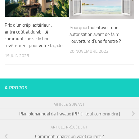
Prix d’un crépi extérieur :
Pourquoi faut-il avoir une
entre coût et durabilité,
autorisation avant de faire
comment choisir le bon
l’ouverture d’une fenetre ?
revêtement pour votre façade
20 NOVEMBRE 2022
19 JUIN 2025
A PROPOS
ARTICLE SUIVANT
Plan pluriannuel de travaux (PPT) : tout comprendre |
ARTICLE PRÉCÉDENT
Comment reparer un volet roulant ?