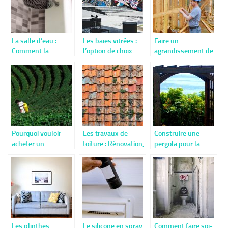
La salle d’eau :
Les baies vitrées :
Faire un
Comment la
l’option de choix
agrandissement de
remettre aux goûts
pour une
maison.
du jour ?
luminosité
incomparable de la
maison
Pourquoi vouloir
Les travaux de
Construire une
acheter un
toiture : Rénovation,
pergola pour la
pulvérisateur
remplacement, etc.
détente c’est
électrique ?
simple
Les plinthes
Le silicone en spray
Comment faire soi-