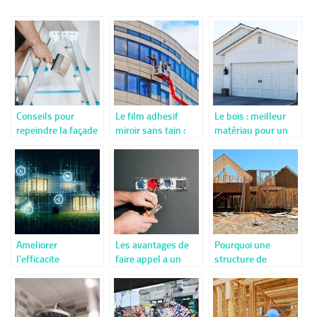
Conseils pour
Le film adhesif
Le bois : meilleur
repeindre la façade
miroir sans tain :
matériau pour un
d’une maison
qu’est-ce que c’est
garage voiture
?
Ameliorer
Les avantages de
Pourquoi une
l’efficacite
faire appel a un
structure de
energetique de
electricien pour les
maison en bois
votre maison
depannages et
massif?
installations
electriques