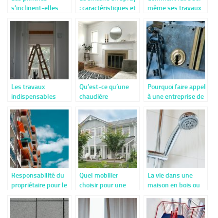
s’inclinent-elles
: caractéristiques et
même ses travaux
généralement
avantages
de réparation ?
légèrement après
leur installation ?
Les travaux
Qu’est-ce qu’une
Pourquoi faire appel
indispensables
chaudière
à une entreprise de
avant la revente
électrique ?
serrurerie ?
d’une maison
L’intérêt de la
soupape de
sécurité
Responsabilité du
Quel mobilier
La vie dans une
propriétaire pour le
choisir pour une
maison en bois ou
désamiantage d’un
terrasse en bois ?
un chalet : le
appartement
chauffage eau et air