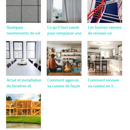
Quelques
Ce qu’il faut savoir
Les bonnes raisons
revetements de sol
pour remplacer une
de renover un
qui conviennent
fenetre en PVC
escalier
pour le garage
Achat et installation
Comment agencer
Comment renover
de fenetres et
sa cuisine de façon
sa cuisine en 5
portes : quelques
efficace ?
etapes ?
conseils utiles