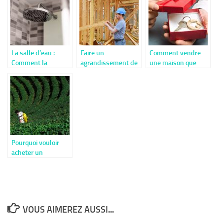
La salle d’eau :
Faire un
Comment vendre
Comment la
agrandissement de
une maison que
remettre aux goûts
maison.
nous avons fait
du jour ?
construire ?
Pourquoi vouloir
acheter un
pulvérisateur
électrique ?
VOUS AIMEREZ AUSSI...