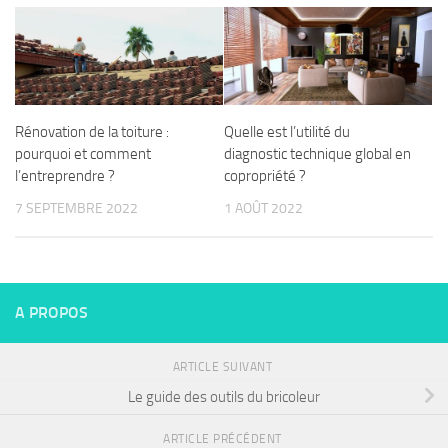
Rénovation de la toiture :
Quelle est l’utilité du
pourquoi et comment
diagnostic technique global en
l’entreprendre ?
copropriété ?
7 SEPTEMBRE 2022
1 AOÛT 2022
A PROPOS
ARTICLE SUIVANT
Le guide des outils du bricoleur
ARTICLE PRÉCÉDENT