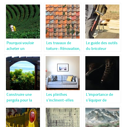
nous avons fait
façade : Le choix
temps de chaleur.
construire ?
d’une bonne
entreprise
Pourquoi vouloir
Les travaux de
Le guide des outils
acheter un
toiture : Rénovation,
du bricoleur
pulvérisateur
remplacement, etc.
électrique ?
Construire une
Les plinthes
L’importance de
pergola pour la
s’inclinent-elles
s’équiper de
détente c’est
généralement
chaussures de
simple
légèrement après
sécurité lors du
leur installation ?
travail du bois