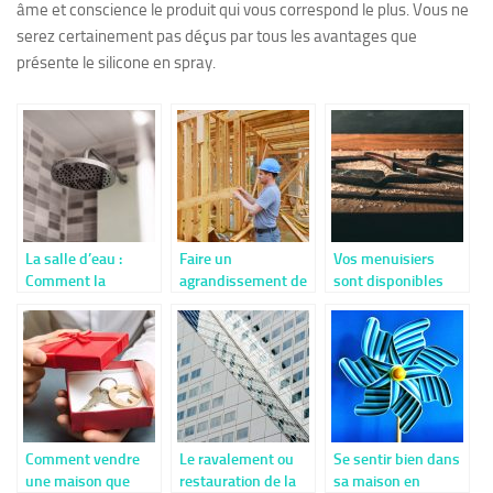
âme et conscience le produit qui vous correspond le plus. Vous ne
serez certainement pas déçus par tous les avantages que
présente le silicone en spray.
La salle d’eau :
Faire un
Vos menuisiers
Comment la
agrandissement de
sont disponibles
remettre aux goûts
maison.
même en été
du jour ?
Comment vendre
Le ravalement ou
Se sentir bien dans
une maison que
restauration de la
sa maison en