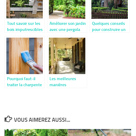
Tout savoir sur les
Améliorer son jardin
Quelques conseils
bois imputrescibles
avec une pergola
pour construire un
soi-même
abri de jardin a toit
plat et monopente
Pourquoi faut-il
Les meilleures
traiter la charpente
manières
en bois ?
d’aménager une
terrasse
VOUS AIMEREZ AUSSI...