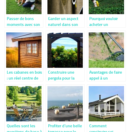
Passer de bons
Garder un aspect
Pourquoi vouloir
moments avec son
naturel dans son
acheter un
chien dans son
jardin, que choisir ?
pulvérisateur
Jardin.
électrique ?
Les cabanes en bois
Construire une
Avantages de faire
: un réel centre de
pergola pour la
appel à un
divertissement
détente c’est
prestataire pour
pour les enfants
simple
planter et tondre
du gazon naturel
Quelles sont les
Profiter d’une belle
Comment
questions de base à
terrasse pour le
construire soi-