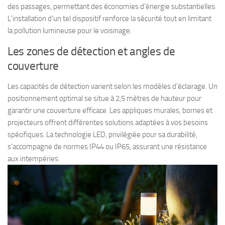
des passages, permettant des économies d'énergie substantielles.
L'installation d'un tel dispositif renforce la sécurité tout en limitant
la pollution lumineuse pour le voisinage.
Les zones de détection et angles de
couverture
Les capacités de détection varient selon les modèles d'éclairage. Un
positionnement optimal se situe à 2,5 mètres de hauteur pour
garantir une couverture efficace. Les appliques murales, bornes et
projecteurs offrent différentes solutions adaptées à vos besoins
spécifiques. La technologie LED, privilégiée pour sa durabilité,
s'accompagne de normes IP44 ou IP65, assurant une résistance
aux intempéries.