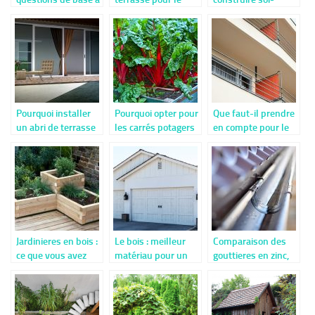
considérer pour la
prochain été
même sa propre
construction d’une
véranda ?
terrasse?
Pourquoi installer
Pourquoi opter pour
Que faut-il prendre
un abri de terrasse
les carrés potagers
en compte pour le
chez vous ?
?
choix d’un garde-
corps ?
Jardinieres en bois :
Le bois : meilleur
Comparaison des
ce que vous avez
matériau pour un
gouttieres en zinc,
ignore
garage voiture
aluminium et PVC.