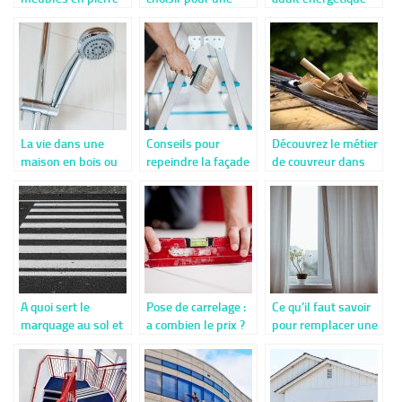
naturelle ?
terrasse en bois ?
est favorable pour
la maison
La vie dans une
Conseils pour
Découvrez le métier
maison en bois ou
repeindre la façade
de couvreur dans
un chalet : le
d’une maison
les moindres
chauffage eau et air
détails
A quoi sert le
Pose de carrelage :
Ce qu’il faut savoir
marquage au sol et
a combien le prix ?
pour remplacer une
comment les
fenetre en PVC
utiliser ?