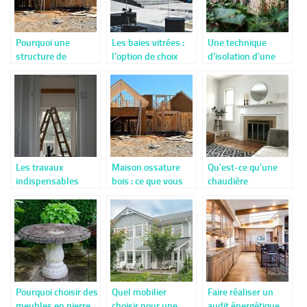
Pourquoi une
Les baies vitrées :
Une technique
structure de
l’option de choix
d’isolation d’une
maison en bois
pour une
maison en pierre
massif?
luminosité
incomparable de la
maison
Les travaux
Maison ossature
Qu’est-ce qu’une
indispensables
bois : ce que vous
chaudière
avant la revente
devez savoir
électrique ?
d’une maison
L’intérêt de la
soupape de
sécurité
Pourquoi choisir des
Quel mobilier
Faire réaliser un
meubles en pierre
choisir pour une
audit énergétique