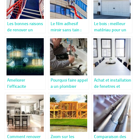
Les bonnes raisons
Le film adhesif
Le bois : meilleur
de renover un
miroir sans tain :
matériau pour un
escalier
qu’est-ce que c’est
garage voiture
?
Ameliorer
Pourquoi faire appel
Achat et installation
l’efficacite
a un plombier
de fenetres et
energetique de
professionnel ?
portes : quelques
votre maison
conseils utiles
Comment renover
Zoom sur les
Comparaison des