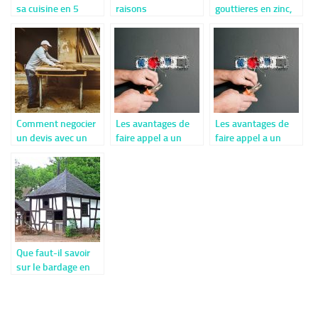
sa cuisine en 5
raisons
gouttieres en zinc,
etapes ?
importantes de
aluminium et PVC.
favoriser le bois en
construction
Comment negocier
Les avantages de
Les avantages de
un devis avec un
faire appel a un
faire appel a un
artisan
electricien pour les
electricien pour les
depannages et
depannages et
installations
installations
electriques
electriques
Que faut-il savoir
sur le bardage en
bois brûlé ?