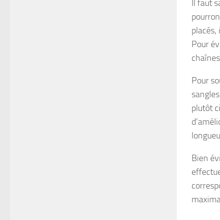
Il faut 
pourront
placés,
Pour évi
chaînes
Pour so
sangles
plutôt c
d’amélio
longueur
Bien évi
effectue
corresp
maximal 