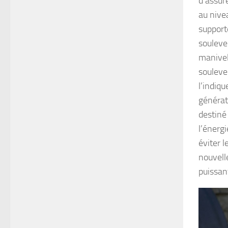
d’assure
au nive
support
souleve
manivell
souleve
l’indiqu
générate
destiné 
l’énergi
éviter l
nouvelle
puissant