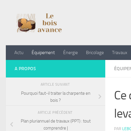
Skip to content
Actu
Équipement
Énergie
Bricolage
Travaux
A PROPOS
ÉQUIPE
ARTICLE SUIVANT
Ce 
Pourquoi faut-il traiter la charpente en
bois ?
lev
ARTICLE PRÉCÉDENT
Plan pluriannuel de travaux (PPT) : tout
comprendre |
PAR
LEB