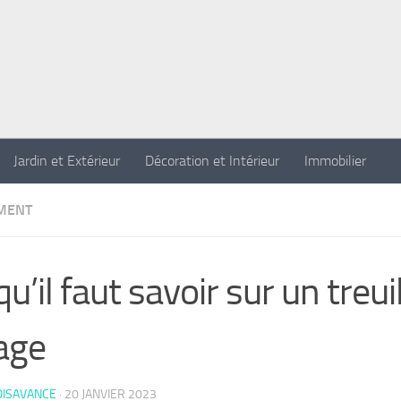
Jardin et Extérieur
Décoration et Intérieur
Immobilier
MENT
qu’il faut savoir sur un treui
age
OISAVANCE
·
20 JANVIER 2023