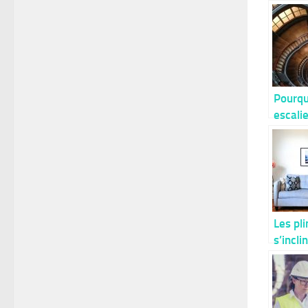
Pourqu
escali
colima
cote d
maiso
moder
Les pl
s’incli
génér
légèr
après 
install