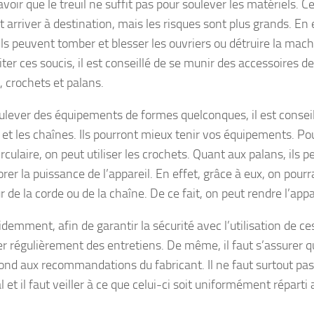
savoir que le treuil ne suffit pas pour soulever les matériels. C
 arriver à destination, mais les risques sont plus grands. En e
 ils peuvent tomber et blesser les ouvriers ou détruire la ma
ter ces soucis, il est conseillé de se munir des accessoires de
, crochets et palans.
ulever des équipements de formes quelconques, il est conseillé
 et les chaînes. Ils pourront mieux tenir vos équipements. P
irculaire, on peut utiliser les crochets. Quant aux palans, ils 
rer la puissance de l’appareil. En effet, grâce à eux, on pourra
 de la corde ou de la chaîne. De ce fait, on peut rendre l’appa
demment, afin de garantir la sécurité avec l’utilisation de ces
r régulièrement des entretiens. De même, il faut s’assurer que
ond aux recommandations du fabricant. Il ne faut surtout pas
et il faut veiller à ce que celui-ci soit uniformément réparti 