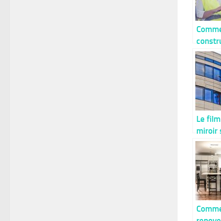
Comme
constr
bâtime
BIM ?
Le film
miroir 
: qu’e
c’est ?
Comme
renove