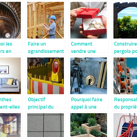
oi les
Faire un
Comment
Construir
ers en
agrandissement
vendre une
pergola po
çon ont la
de maison.
maison que
détente c’
ans les
nous avons fait
simple
ns
construire ?
nes?
inthes
Objectif
Pourquoi faire
Responsab
nent-elles
principal du
appel à une
du proprié
alement
balisage sur
entreprise de
pour le
ement
chantier
serrurerie ?
désamian
leur
d’un
ation ?
appartem