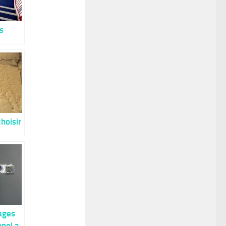
s
n
hoisir
ane
ages
ppel a