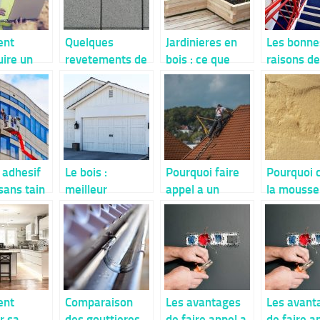
nt
Quelques
Jardinieres en
Les bonne
uire un
revetements de
bois : ce que
raisons de
nt via le
sol qui
vous avez
renover u
conviennent
ignore
escalier
pour le garage
 adhesif
Le bois :
Pourquoi faire
Pourquoi c
sans tain
meilleur
appel a un
la mousse
st-ce que
matériau pour
artisan couvreur
polyureth
un garage
?
pour son
voiture
isolation ?
nt
Comparaison
Les avantages
Les avant
r sa
des gouttieres
de faire appel a
de faire a