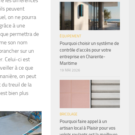
re les différences
ils peuvent
uel, on ne pourra
 grâce à une
lique permettra de
ÉQUIPEMENT
comme son nom
Pourquoi choisir un système de
contrôle d’accès pour votre
e brancher sur un
entreprise en Charente-
. Celui-ci est
Maritime
veiller à ce que
19 MAI 2026
 manière, on peut
 du treuil de la
 est bien plus
BRICOLAGE
Pourquoi faire appel à un
artisan local à Plaisir pour vos
volets roulants est la meilleure