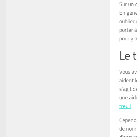
Sur un 
En géné
oublier 
porter à
pour y a
Le t
Vous av
aident 
s’agit d
une aid
treuil
.
Cependa
de nomb