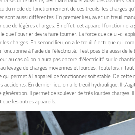
r la sécurité du site, des matériaux et aussi des ouvriers. Out
au du mode de fonctionnement de ces treuils, les charges qu’
er sont aussi différentes. En premier lieu, avec un treuil man
r que de légères charges. En effet, cet appareil fonctionnera
e que l’ouvrier devra faire tourner. La force que celui-ci app
r les charges. En second lieu, on a le treuil électrique qui 
e fonctionne à l’aide de l’électricité. Il est possible aussi de l
ur au cas où on n’aura pas encore d’électricité sur le chantier
au levage de charges moyennes et lourdes. Toutefois, il faut 
e qui permet à l’appareil de fonctionner soit stable. De cette
es accidents. En dernier lieu, on a le treuil hydraulique. Il s’agit
 génération. Il permet de soulever de très lourdes charges. Il
 que les autres appareils.