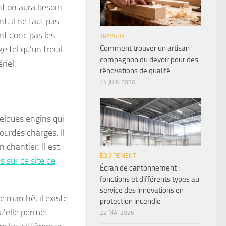
t on aura besoin.
, il ne faut pas
ont donc pas les
TRAVAUX
Comment trouver un artisan
e tel qu’un treuil
compagnon du devoir pour des
riel.
rénovations de qualité
14 JUIN 2026
elques engins qui
ourdes charges. Il
n chantier. Il est
ÉQUIPEMENT
ls sur ce site de
Écran de cantonnement :
fonctions et différents types au
service des innovations en
e marché, il existe
protection incendie
u’elle permet
22 MAI 2026