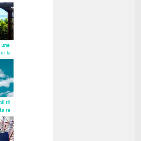
e une
ur la
est
ilité
taire
tage
ent