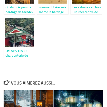
Quels bois pour le
comment faire soi-
Les cabanes en bois
bardage de façade?
même le bardage
: un réel centre de
de sa maison?
divertissement
pour les enfants
Les services de
charpenterie de
toiture : la
réparation ou le
remplacement
VOUS AIMEREZ AUSSI...