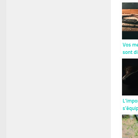
Vos me
sont d
même 
L’impo
s’équi
chauss
sécurit
travail