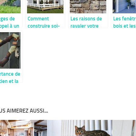
ges de
Comment
Les raisons de
Les fenêt
ppel à un
construire soi-
ravaler votre
bois et les
taire pour
même sa propre
façade
avantages
 et
véranda ?
leurs sont
 du gazon
attribués
l
rtance de
tien et la
tion du
me
ique
S AIMEREZ AUSSI...