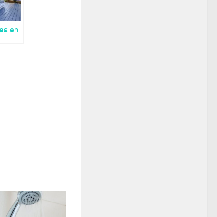
res en
 qui