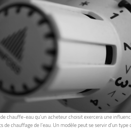
 de chauffe-eau qu’un acheteur choisit exercera une influenc
ts de chauffage de l’eau. Un modèle peut se servir d’un type