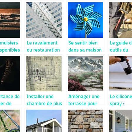
nuisiers
Le ravalement
Se sentir bien
Le guide 
isponibles
ou restauration
dans sa maison
outils du
en été
de la façade : Le
en temps de
bricoleur
choix d’une
chaleur.
bonne
entreprise
rtance de
Installer une
Aménager une
Le silicon
per de
chambre de plus
terrasse pour
spray :
ures de
chez soi,
embellir son
caractéris
é lors du
comment faire ?
extérieur
et avanta
 du bois