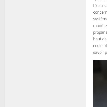
L’eau se
concern
système
maintie
propane,
haut de
couler 
savoir p