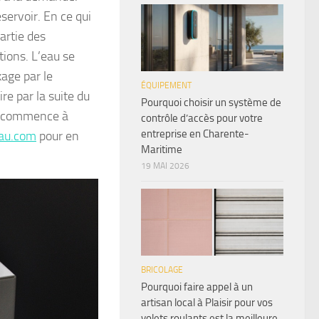
éservoir. En ce qui
artie des
ions. L’eau se
age par le
ÉQUIPEMENT
ire par la suite du
Pourquoi choisir un système de
de commence à
contrôle d’accès pour votre
entreprise en Charente-
eau.com
pour en
Maritime
19 MAI 2026
BRICOLAGE
Pourquoi faire appel à un
artisan local à Plaisir pour vos
volets roulants est la meilleure