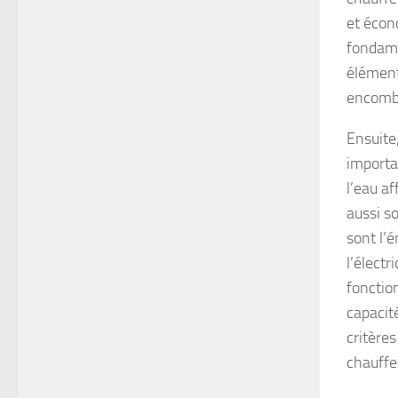
et écon
fondame
élément
encombr
Ensuite,
importa
l’eau a
aussi so
sont l’é
l’électr
fonction
capacit
critères
chauffe