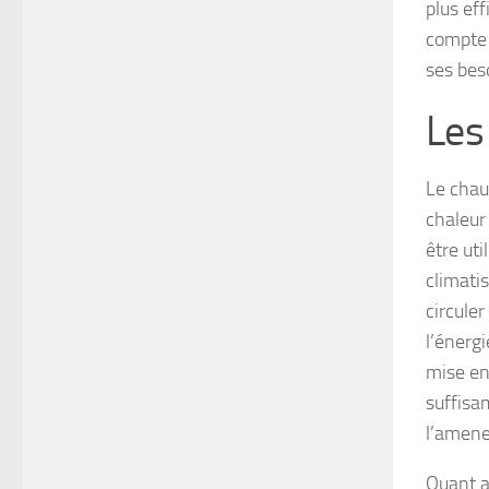
plus ef
compte 
ses bes
Les
Le chau
chaleur 
être ut
climatis
circule
l’énergi
mise en
suffisa
l’amene
Quant a