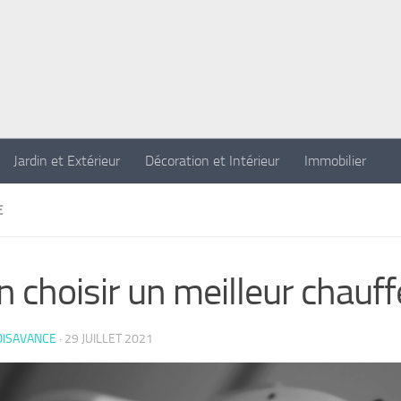
Jardin et Extérieur
Décoration et Intérieur
Immobilier
E
n choisir un meilleur chauf
OISAVANCE
·
29 JUILLET 2021