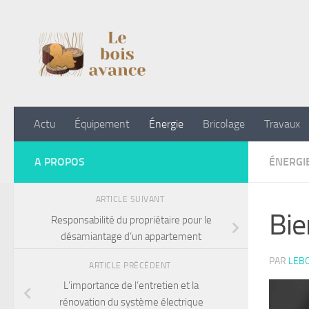
Skip to content
Actu
Équipement
Énergie
Bricolage
Travaux
A PROPOS
ÉNERGI
ARTICLE SUIVANT
Bie
Responsabilité du propriétaire pour le
désamiantage d’un appartement
PAR
LEB
ARTICLE PRÉCÉDENT
L’importance de l’entretien et la
rénovation du système électrique