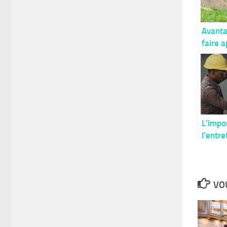
Avanta
faire a
presta
planter
tondre
nature
L’impo
l’entre
rénova
systè
électr
VOU