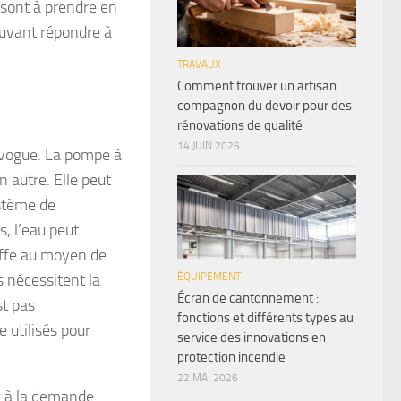
 sont à prendre en
ouvant répondre à
TRAVAUX
Comment trouver un artisan
compagnon du devoir pour des
rénovations de qualité
14 JUIN 2026
 vogue. La pompe à
un autre. Elle peut
ystème de
s, l’eau peut
auffe au moyen de
ÉQUIPEMENT
s nécessitent la
Écran de cantonnement :
st pas
fonctions et différents types au
 utilisés pour
service des innovations en
protection incendie
22 MAI 2026
x à la demande.