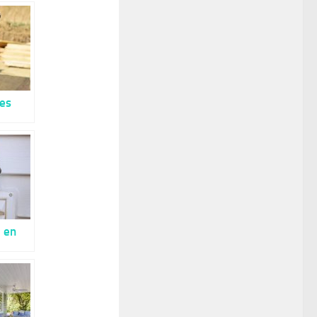
des
e en
tiques
ges