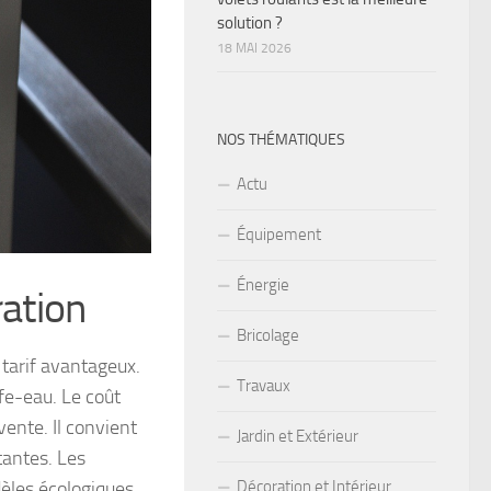
solution ?
18 MAI 2026
NOS THÉMATIQUES
Actu
Équipement
Énergie
ration
Bricolage
 tarif avantageux.
Travaux
ffe-eau. Le coût
vente. Il convient
Jardin et Extérieur
tantes. Les
dèles écologiques
Décoration et Intérieur