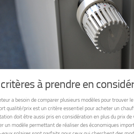
 critères à prendre en considé
teur a besoin de comparer plusieurs modèles pour trouver le
rt qualité/prix est un critère essentiel pour acheter un chau
tation doit être aussi pris en considération en plus du prix de 
er un modèle permettant de réaliser des économiques impor
-eaux solaires sont parfaits pour ceux qui cherchent des mo