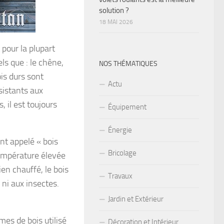
solution ?
18 MAI 2026
 pour la plupart
ls que : le chêne,
NOS THÉMATIQUES
ois durs sont
Actu
ésistants aux
 il est toujours
Équipement
Énergie
nt appelé « bois
Bricolage
température élevée
ien chauffé, le bois
Travaux
 ni aux insectes.
Jardin et Extérieur
mes de bois utilisé
Décoration et Intérieur