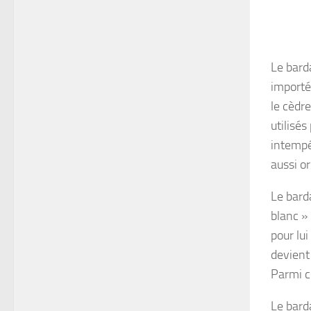
Le barda
importé
le cèdre
utilisés
intempé
aussi or
Le bard
blanc »
pour lui
devient 
Parmi ce
Le bard