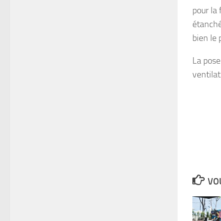
pour la
étanchéi
bien le 
La pose
ventilat
VOU