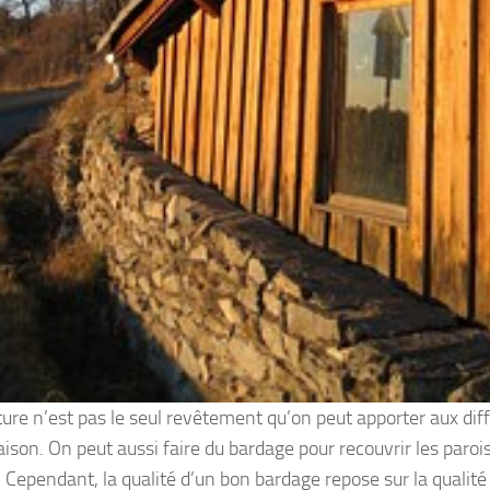
ture n’est pas le seul revêtement qu’on peut apporter aux dif
ison. On peut aussi faire du bardage pour recouvrir les paroi
Cependant, la qualité d’un bon bardage repose sur la qualité d