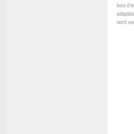
bois d’e
adaptés
sont ce