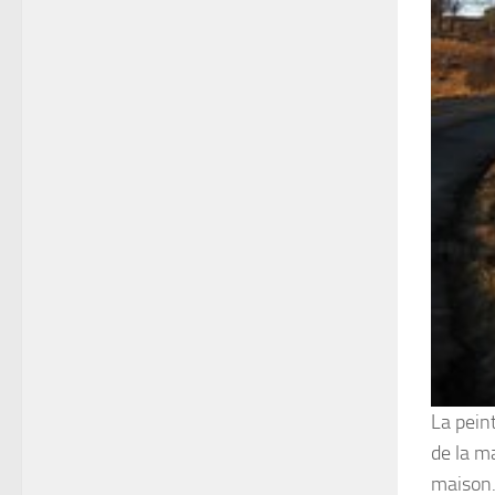
La pein
de la ma
maison. 