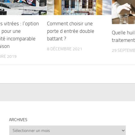
s vitrées : l’option
Comment choisir une
x pour une
porte d entrée double
Quelle huil
ité incomparable
battant ?
traitement
aison
8 DÉCEMBRE 2021
29 SEPTEMB
BRE 2019
ARCHIVES
Archives