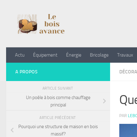
Skip to content
Actu
Équipement
Énergie
Bricolage
Travaux
A PROPOS
DÉCORA
ARTICLE SUIVANT
Que
Un poêle à bois comme chauffage
principal
PAR
LEB
ARTICLE PRÉCÉDENT
Pourquoi une structure de maison en bois
massif?