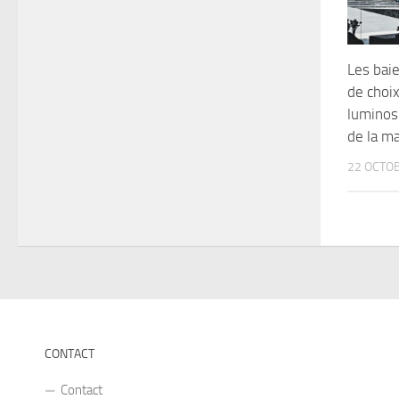
Les baie
de choi
luminos
de la m
22 OCTO
CONTACT
Contact