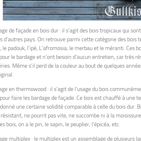
ge de façade en bois dur : il s’agit des bois tropicaux qui sont
s d’autres pays. On retrouve parmi cette catégorie des bois te
, le padouk, l’ipé, L’afromosia, le merbau et le méranti. Ces b
 pour le bardage et n’ont besoin d’aucun entretien, car très r
ries. Même s’il perd de la couleur au bout de quelques années,
iginal.
age en thermowood : il s’agit de l’usage du bois communéme
 pour faire les bardage de façade. Ce bois est chauffé à une 
 donné une certaine solidité comparable à celle du bois dur. B
résistant, ne pourrit pas vite, ne succombe ni à la moisissure
s bois, on a le pin, le sapin, le peuplier, l’épicéa, etc.
age multiplex : le multiplex est un assemblage de plusieurs la