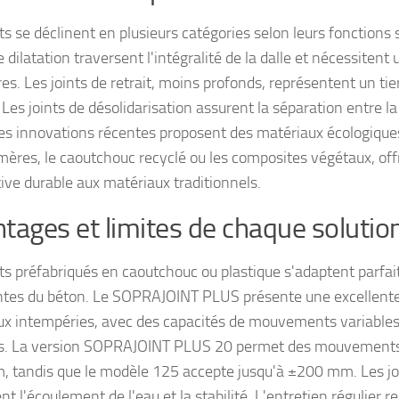
ts se déclinent en plusieurs catégories selon leurs fonctions 
e dilatation traversent l'intégralité de la dalle et nécessitent
s. Les joints de retrait, moins profonds, représentent un tie
. Les joints de désolidarisation assurent la séparation entre la
es innovations récentes proposent des matériaux écologiqu
mères, le caoutchouc recyclé ou les composites végétaux, of
tive durable aux matériaux traditionnels.
tages et limites de chaque solutio
nts préfabriqués en caoutchouc ou plastique s'adaptent parfa
ntes du béton. Le SOPRAJOINT PLUS présente une excellente
ux intempéries, avec des capacités de mouvements variables
s. La version SOPRAJOINT PLUS 20 permet des mouvements
 tandis que le modèle 125 accepte jusqu'à ±200 mm. Les jo
nt l'écoulement de l'eau et la stabilité. L'entretien régulier r