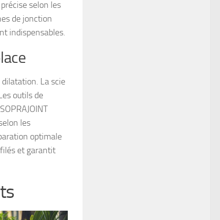
 précise selon les
nes de jonction
ent indispensables.
place
dilatation. La scie
es outils de
ts SOPRAJOINT
selon les
paration optimale
filés et garantit
ts