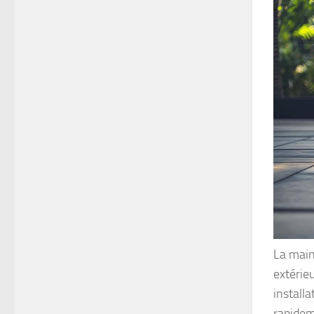
La maint
extérie
installa
rapidem