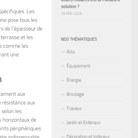
solution ?
spécifiques. Les
18 MAI 2026
 une pose tous les
rs de l'épaisseur de
 terrasse et les
NOS THÉMATIQUES
es comme les
Actu
frant une
Équipement
n
Énergie
itement aux
Bricolage
 résistance aux
Travaux
 selon les
 horizontaux de
Jardin et Extérieur
ints périphériques
este indispensable,
Décoration et Intérieur