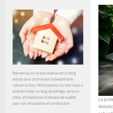
Bienvenue sur le bois avance est un blog
artisan pour promouvoir la beauté et le
naturel du bois. Notre passion du bois nous a
amené à créer un blog de partage, de bons
plans, et d’adresses d’artisans de qualité
La prot
pour vos rénovations et construction.
dilatat