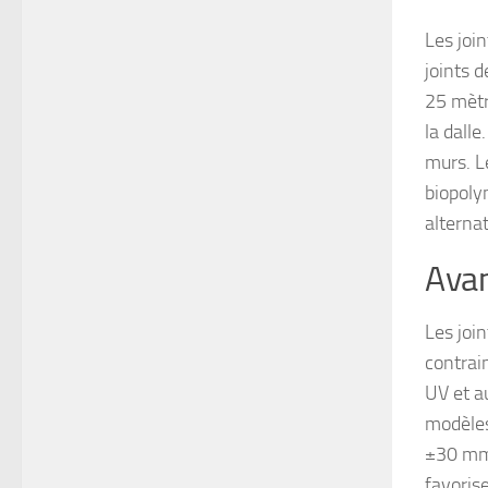
Les join
joints d
25 mètre
la dalle
murs. L
biopoly
alterna
Avan
Les joi
contrai
UV et a
modèle
±30 mm,
favorise