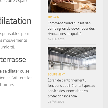
é de votre espace
ilatation
TRAVAUX
Comment trouver un artisan
compagnon du devoir pour des
dispensables pour
rénovations de qualité
14 JUIN 2026
 les mouvements
umidité.
 terrasse
e se dilater ou se
ÉQUIPEMENT
on se fait tous les
Écran de cantonnement :
traintes
fonctions et différents types au
service des innovations en
protection incendie
22 MAI 2026