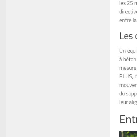
les 25 m
directi
entre la
Les 
Un équi
à béton
mesure 
PLUS, d
mouveme
du suppo
leur ali
Ent