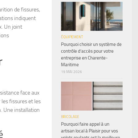
ition de fissures,
ations indiquent
. Un joint
ions
ÉQUIPEMENT
Pourquoi choisir un système de
contrôle d’accès pour votre
r
entreprise en Charente-
Maritime
19 MAI 2026
ésistance face aux
es fissures et les
 Une installation
BRICOLAGE
Pourquoi faire appel à un
artisan local à Plaisir pour vos
é
volets roulants est la meilleure