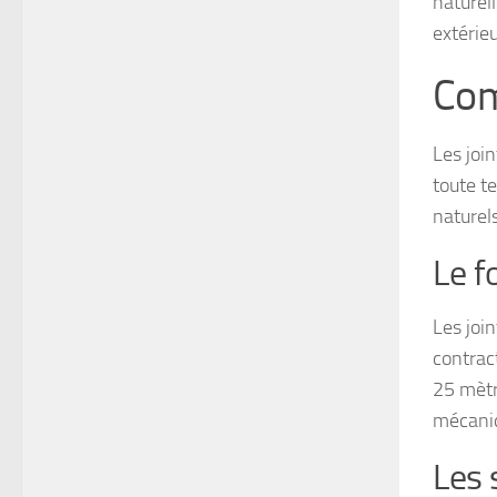
naturell
extérieu
Com
Les joi
toute t
naturel
Le f
Les join
contract
25 mètr
mécaniq
Les 