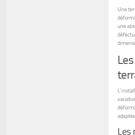
Une ter
déforma
une abs
défectu
dimensi
Les
ter
L'instal
variati
déforma
adaptée 
Les 