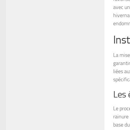
avec un
hiverna
endomma
Inst
La mise
garanti
liées au
spécifi
Les 
Le proc
rainure
base du 