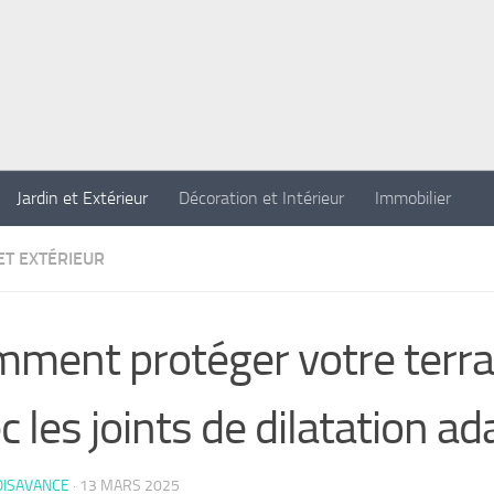
Jardin et Extérieur
Décoration et Intérieur
Immobilier
ET EXTÉRIEUR
ment protéger votre terr
c les joints de dilatation a
OISAVANCE
·
13 MARS 2025