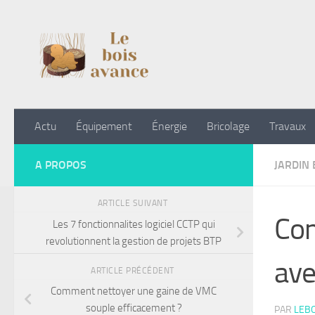
Skip to content
Actu
Équipement
Énergie
Bricolage
Travaux
A PROPOS
JARDIN 
ARTICLE SUIVANT
Com
Les 7 fonctionnalites logiciel CCTP qui
revolutionnent la gestion de projets BTP
ave
ARTICLE PRÉCÉDENT
Comment nettoyer une gaine de VMC
souple efficacement ?
PAR
LEB